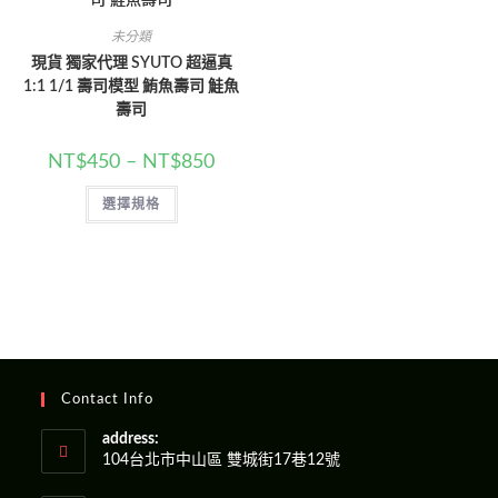
未分類
現貨 獨家代理 SYUTO 超逼真
1:1 1/1 壽司模型 鮪魚壽司 鮭魚
壽司
NT$
450
–
NT$
850
選擇規格
Contact Info
address:
104台北市中山區 雙城街17巷12號